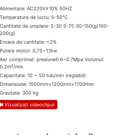
Alimentare: AC220V±10% 50HZ
Temperatura de lucru: 5-50℃
Cantitate de umplere: 5-30 5-75 30-150(g)100-
200(g)
Eroare de cantitate: <2%
Putere motor: 0,75~1,1kw
Aer comprimat: presiune0.6~0.7Mpa Volumul:
0.2m³/min
Capacitate: 10 ~ 50 tub/min (reglabil)
Dimensiune: 1500mm×1200mm×1700mm
Greutate: 300 kg
Vizualizați videoclipul