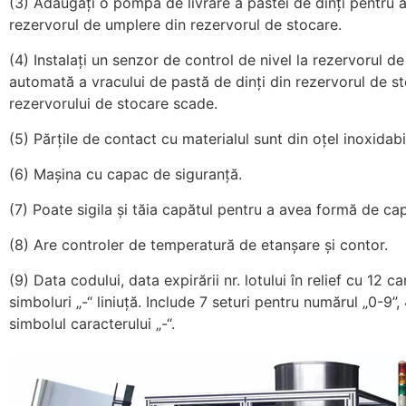
(3) Adăugați o pompă de livrare a pastei de dinți pentru a
rezervorul de umplere din rezervorul de stocare.
(4) Instalați un senzor de control de nivel la rezervorul d
automată a vracului de pastă de dinți din rezervorul de st
rezervorului de stocare scade.
(5) Părțile de contact cu materialul sunt din oțel inoxidabi
(6) Mașina cu capac de siguranță.
(7) Poate sigila și tăia capătul pentru a avea formă de cap
(8) Are controler de temperatură de etanșare și contor.
(9) Data codului, data expirării nr. lotului în relief cu 12 
simboluri „-“ liniuță. Include 7 seturi pentru numărul „0-9”, 
simbolul caracterului „-“.