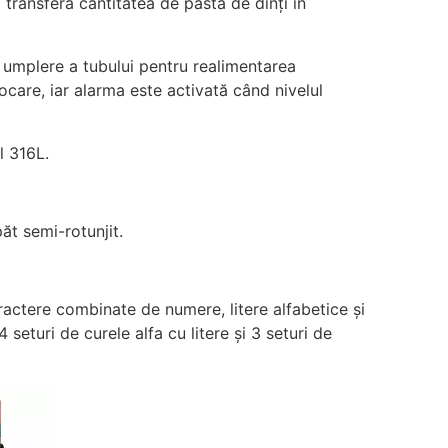
 transfera cantitatea de pastă de dinți în
e umplere a tubului pentru realimentarea
ocare, iar alarma este activată când nivelul
l 316L.
ăt semi-rotunjit.
caractere combinate de numere, litere alfabetice și
4 seturi de curele alfa cu litere și 3 seturi de