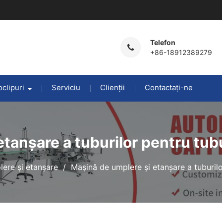
Telefon
+86-18912389279
clipuri
Serviciu
Clienții
Contactaţi-ne
tanșare a tuburilor pentru tubu
ere și etanșare
Mașină de umplere și etanșare a tuburilo