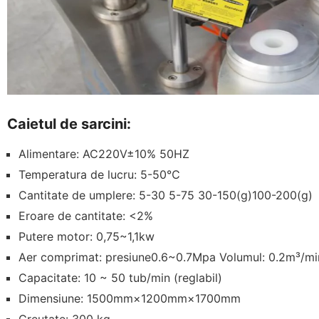
Caietul de sarcini:
Alimentare: AC220V±10% 50HZ
Temperatura de lucru: 5-50℃
Cantitate de umplere: 5-30 5-75 30-150(g)100-200(g)
Eroare de cantitate: <2%
Putere motor: 0,75~1,1kw
Aer comprimat: presiune0.6~0.7Mpa Volumul: 0.2m³/mi
Capacitate: 10 ~ 50 tub/min (reglabil)
Dimensiune: 1500mm×1200mm×1700mm
Greutate: 300 kg