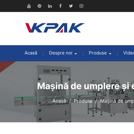
Treci
la
Youtube
Pinterest
Linkedin
Facebook
Stare
Instagram
conținut
de
nervozitate
Acasă
Despre noi
Produse
Video
Mașină de umplere și e
Acasă
Produse
Mașină de umpl