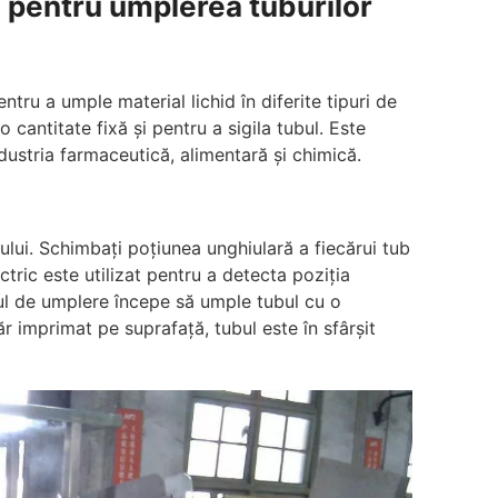
pentru umplerea tuburilor
ntru a umple material lichid în diferite tipuri de
o cantitate fixă și pentru a sigila tubul. Este
dustria farmaceutică, alimentară și chimică.
ului. Schimbați poțiunea unghiulară a fiecărui tub
ctric este utilizat pentru a detecta poziția
mul de umplere începe să umple tubul cu o
măr imprimat pe suprafață, tubul este în sfârșit