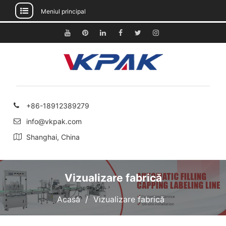
Meniul principal
Treci
la
Youtube
Pinterest
Linkedin
Facebook
Stare
Instagram
conținut
de
nervozitate
+86-18912389279
info@vkpak.com
Shanghai, China
Vizualizare fabrică
Acasă
Vizualizare fabrică